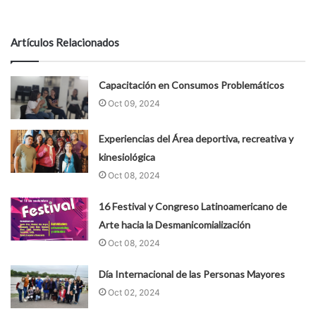
abierta y andariega y Extensión Comunitaria del HESM. Habrá
una radio abierta y una kermés de la salud mental como
actividades para trabajar en el ámbito educativo,en articulación
con otras áreas y materias escolares.
Jueves 31 de octubre | 10 | Aula Magna del HESM. Mesa
Redonda: "Recuperación de trayectorias de Prácticas e
Investigaciones Académicas en el Hospital Escuela
de Salud Mental".
Organizado por el Comité de Docencia e
Investigación del HESM. Convocatoria abierta.