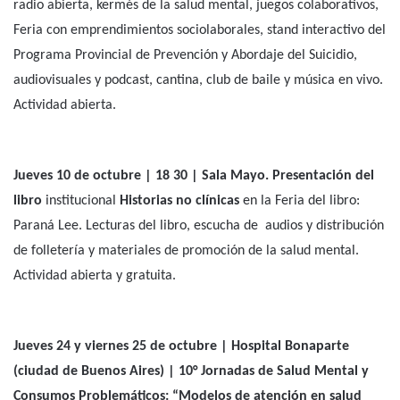
Multiestimulación de los consultorios externos del Hospital
Pascual Palma y el equipo de salud mental del Hogar San
Vicente de Paul. La actividad es en el marco del cierre de las
Jornadas Multidisciplinarias "Encuentro en el hospital. Vejeces,
comunidad y salud mental", organizada por el Hospital Palma.
Jueves 10 de octubre |18 30 | Casa de la Cultura (9 de Julio y
Carbó). Festival por la Salud Mental
. Actividad organizada por
el Hospital Escuela de Salud Mental (HESM) en conjunto con la
Residencia Interdisciplinaria en Salud Mental (RISAM), la
Facultad de Trabajo Social (FTS, UNER) y la Facultad de
Humanidades, Artes y Ciencias Sociales (FHAyCS UADER). Habrá
radio abierta, kermés de la salud mental, juegos colaborativos,
Feria con emprendimientos sociolaborales, stand interactivo del