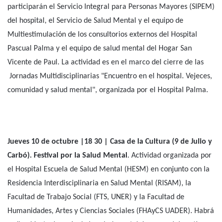
266, Paraná).
Taller: Escenarios de la mente: un viaje hacia la
salud mental.
La actividad propone compartir el viaje realizado
en el taller de teatro las Mil y una Noches, en el que pordrán
sumar su vuelo quienes participen. Se abordarán temas
relacionados con la salud mental. La actuación estará a cargo
de las y los usuarios, profesionales y participantes. El objetivo es
promover la conciencia y reflexión sobre la salud mental a
través del teatro, fomentando la empatía y comprensión entre
usuarias y usuarios, los servicios de salud mental y
profesionales. Actividad abierta.
Jueves 10 de octubre | 9 a 13 | Salón Escuela Hogar.
Conversatorio: Vejeces y salud mental
. Actividad en la que
participarán el Servicio Integral para Personas Mayores (SIPEM)
del hospital, el Servicio de Salud Mental y el equipo de