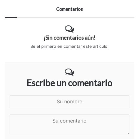
Artículos Relacionados
Capacitación en Consumos Problemáticos
Oct 09, 2024
Experiencias del Área deportiva, recreativa y
kinesiológica
Oct 08, 2024
16 Festival y Congreso Latinoamericano de
Arte hacia la Desmanicomialización
Oct 08, 2024
Día Internacional de las Personas Mayores
Oct 02, 2024
Comentarios