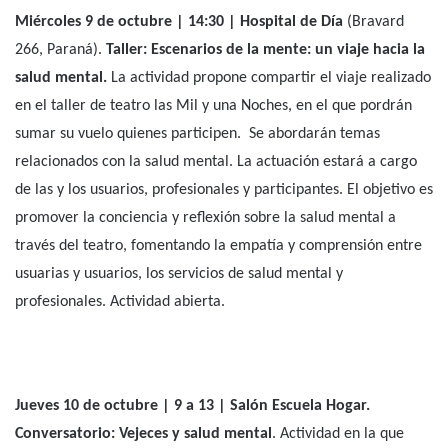
Octubre, para quienes conformamos el campo de la salud
mental, es el mes que tomamos para generar diversas
actividades que promuevan las conversaciones sobre esta
temática. Desde el hospital, junto a otras instituciones y
organizaciones, hemos preparado una serie de actividades en
adhesión al Día Mundial de la Salud Mental.
Jueves 3 de octubre |14 30 | Plazoleta Hospital Pascual
Palma.
En el marco de las Jornadas Multidisciplinarias e
Interdisciplinarias: “Encuentro en el hospital. Vejeces,
comunidades y salud mental”, organizadas por el Hospital
Palma, se realizará una
radio abierta
en articulación entre La
Bisagra y radio El Resorte. Actividad abierta.
Miércoles 9 de octubre | 14:30 | Hospital de Día
(Bravard