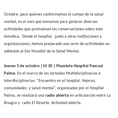
Anterior
Siguiente
Institucionales
Escuchar artículo
Actividades por el Día Mundial de
la Salud Mental
Cronograma de actividades en las que participa
el hospital.
10 Octubre 2024
0
335
Facebook
WhatsApp