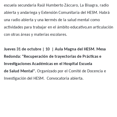
reglamentación de la Ley 26.657”
. Participan tres equipos con
las siguientes presentaciones:
"Construir un entre. Cuidar la vida" por el equipo de Casa
de Medio Camino.
“La experiencia del Espacio de Género y Diversidad en un
hospital público de Paraná. Tramas, redes y resistencias
que habitamos para reinventar nuestras prácticas en
salud”, por el equipo de Género y Diversidad.
“Historias no clínicas: un libro como promotor de
cuidados” por el Área de Comunicación.
Jueves 31 de octubre | 14.30 | Escuela Záccaro. Radio
Abierta y Kermés de juegos
. Actividad organizada por la
escuela secundaria Raúl Humberto Záccaro, La Bisagra, radio