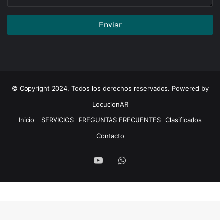
Nosotros
Institución estatal de formación y atención interdisciplinaria en
Salud Mental que trabaja en consonancia con la Ley Nacional de
Salud Mental N° 26.657 para garantizar el acceso a la salud
integral de la comunidad ofreciendo servicios públicos en torno a
la promoción de derechos, la atención sanitaria y la integración e
inclusión sociocomunitaria.
Contacto
Su
correo
Su
mensaje