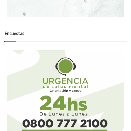
n
t
a
r
i
o