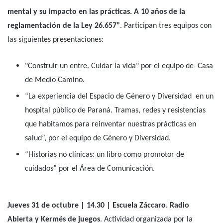
Programa Provincial de Prevención y Abordaje del Suicidio,
audiovisuales y podcast, cantina, club de baile y música en vivo.
Actividad abierta.
Jueves 10 de octubre | 18 30 | Sala Mayo.
Presentación del
libro
institucional
Historias no clínicas
en la Feria del libro:
Paraná Lee. Lecturas del libro, escucha de audios y distribución
de folletería y materiales de promoción de la salud mental.
Actividad abierta y gratuita.
Jueves 24 y viernes 25 de octubre | Hospital Bonaparte
(ciudad de Buenos Aires) | 10° Jornadas de Salud Mental y
Consumos Problemáticos: “Modelos de atención en salud
mental y su impacto en las prácticas. A 10 años de la