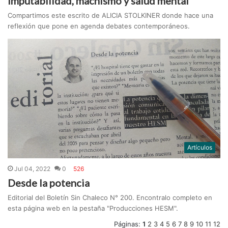
Imputabilidad, machismo y salud mental
Compartimos este escrito de ALICIA STOLKINER donde hace una
reflexión que pone en agenda debates contemporáneos.
Artículos
Jul 04, 2022
0
526
Desde la potencia
Editorial del Boletín Sin Chaleco N° 200. Encontralo completo en
esta página web en la pestaña "Producciones HESM".
Páginas:
1
2
3
4
5
6
7
8
9
10
11
12