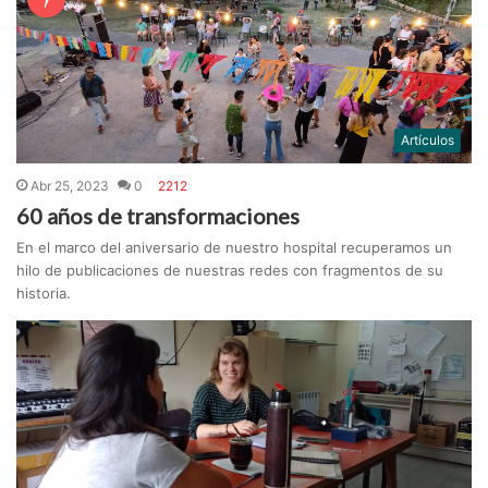
Artículos
Abr 25, 2023
0
2212
60 años de transformaciones
En el marco del aniversario de nuestro hospital recuperamos un
hilo de publicaciones de nuestras redes con fragmentos de su
historia.