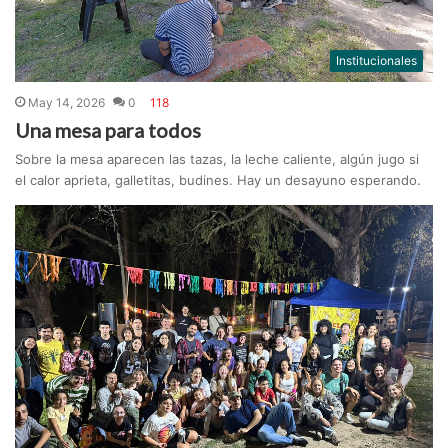
Institucionales
May 14, 2026
0
118
Una mesa para todos
Sobre la mesa aparecen las tazas, la leche caliente, algún jugo si
el calor aprieta, galletitas, budines. Hay un desayuno esperando.