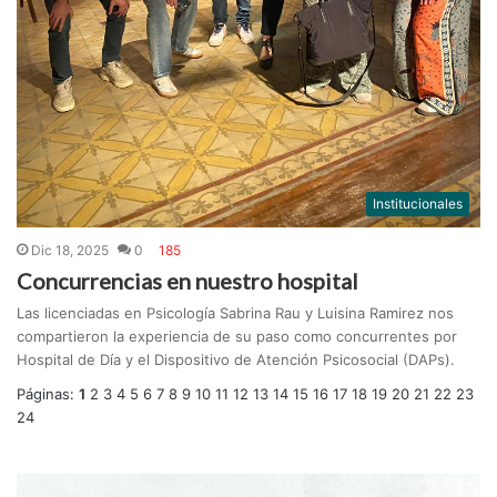
Institucionales
Dic 18, 2025
0
185
Concurrencias en nuestro hospital
Las licenciadas en Psicología Sabrina Rau y Luisina Ramirez nos
compartieron la experiencia de su paso como concurrentes por
Hospital de Día y el Dispositivo de Atención Psicosocial (DAPs).
Páginas:
1
2
3
4
5
6
7
8
9
10
11
12
13
14
15
16
17
18
19
20
21
22
23
24