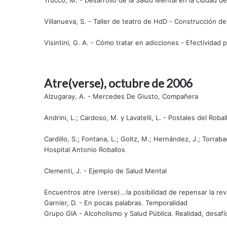
Trucco, M. - Desarrollo de la Salud Mental en la ciudad de 
Villanueva, S. - Taller de teatro de HdD - Construcción 
Visintini, G. A. - Cómo tratar en adicciones - Efectividad
Atre(verse), octubre de 2006
Alzugaray, A. - Mercedes De Giusto, Compañera
Andrini, L.; Cardoso, M. y Lavatelli, L. - Postales del Robal
Cardillo, S.; Fontana, L.; Goltz, M.; Hernández, J.; Torrab
Hospital Antonio Roballos
Clementi, J. - Ejemplo de Salud Mental
Encuentros atre (verse)...la posibilidad de repensar la 
Garnier, D. - En pocas palabras. Temporalidad
Grupo GIA - Alcoholismo y Salud Pública. Realidad, desafí