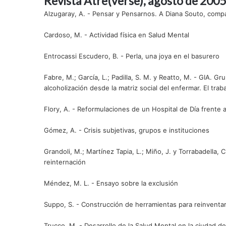
Revista Atre(verse), agosto de 2005
Alzugaray, A. - Pensar y Pensarnos. A Diana Souto, co
Cardoso, M. - Actividad física en Salud Mental
Entrocassi Escudero, B. - Perla, una joya en el basurero
Fabre, M.; García, L.; Padilla, S. M. y Reatto, M. - GIA. 
alcoholización desde la matriz social del enfermar. El traba
Flory, A. - Reformulaciones de un Hospital de Día frente
Gómez, A. - Crisis subjetivas, grupos e instituciones
Grandoli, M.; Martínez Tapia, L.; Miño, J. y Torrabadella, 
reinternación
Méndez, M. L. - Ensayo sobre la exclusión
Suppo, S. - Construcción de herramientas para reinventar 
Trucco, M. - Desarrollo de la Salud Mental en la ciudad de 