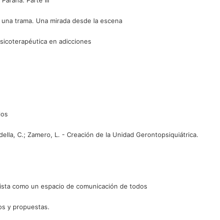
Paraná. Parte III
de una trama. Una mirada desde la escena
 psicoterapéutica en adicciones
los
adella, C.; Zamero, L. - Creación de la Unidad Gerontopsiquiátrica.
revista como un espacio de comunicación de todos
os y propuestas.