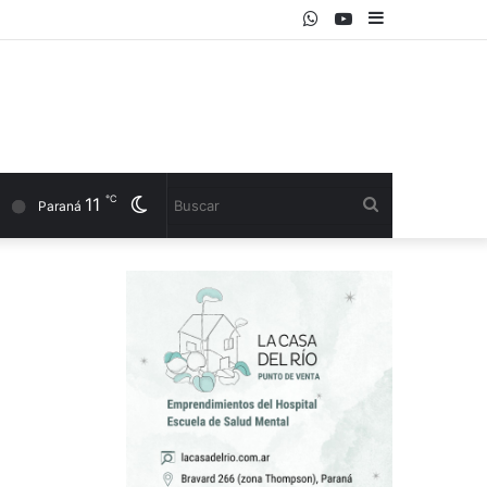
WhatsApp
Youtube
Sidebar
℃
11
Cambiar
Buscar
Paraná
modo