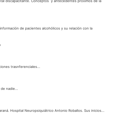
tal discapacitante. Conceptos y antecedentes próximos de la
 información de pacientes alcohólicos y su relación con la
a
ciones trasnferenciales...
 de nadie...
araná. Hospital Neuropsiquiátrico Antonio Roballos. Sus inicios...